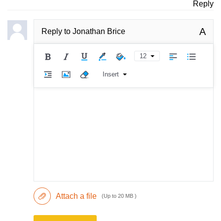
Reply
A
Reply to
Jonathan Brice
12
Insert
Attach a file
(Up to 20 MB )