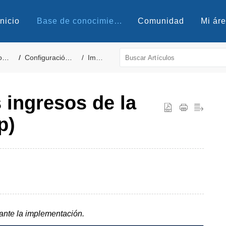
Inicio
Base de conocimientos
Comunidad
Mi ár
ón
Configuración - Propiedad
Impuestos
 ingresos de la
p)
ante la implementación.