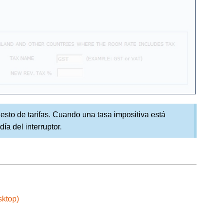
to de tarifas. Cuando una tasa impositiva está
a del interruptor.
sktop)