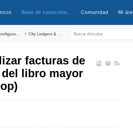
Inicio
Base de conocimientos
Comunidad
Mi ár
figuración - Propiedad
City Ledgers & Travel Agents Forms
izar facturas de
 del libro mayor
top)